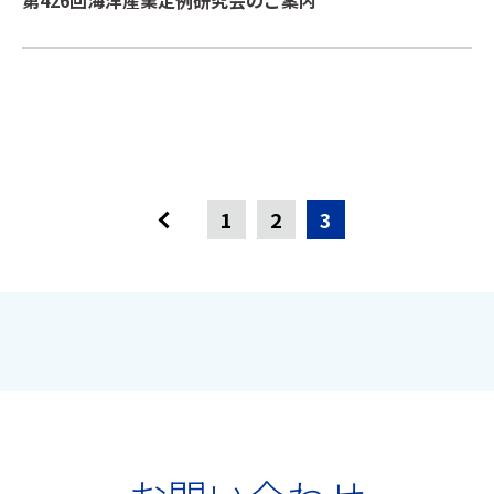
第426回海洋産業定例研究会のご案内
1
2
3