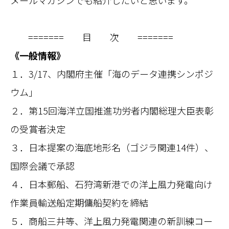
メールマガジンでも紹介したいと思います。
======= 目 次 =======
《一般情報》
１．3/17、内閣府主催「海のデータ連携シンポジ
ウム」
２．第15回海洋立国推進功労者内閣総理大臣表彰
の受賞者決定
３．日本提案の海底地形名（ゴジラ関連14件）、
国際会議で承認
４．日本郵船、石狩湾新港での洋上風力発電向け
作業員輸送船定期傭船契約を締結
５．商船三井等、洋上風力発電関連の新訓練コー