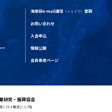
海産研e-mail通信
登録
（メルマガ）
お問い合わせ
入会申込
シー
情報公開
会員専用ページ
業研究・振興協会
1-19-4 難波ビル7階