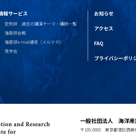
情報サービス
お知らせ
定例研 過去の講演テーマ・講師一覧
アクセス
海産研会報
海産研e-mail通信（メルマガ）
FAQ
見学会
プライバシーポリ
一般社団法人 海洋産
〒105-0003 東京都港区西新橋