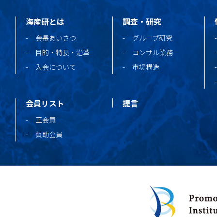
海産研とは
調査・研究
会長あいさつ
グループ研究
目的・特長・沿革
コンサル業務
入会について
市場構造
会員リスト
提言
正会員
賛助会員